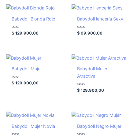
Babydoll Blonda Rojo
Babydoll lencería Sexy
Valorado
Valorado
$
129.900,00
$
99.900,00
con
con
0
0
de
de
5
5
Babydoll Mujer
Babydoll Mujer
Atractiva
Valorado
$
129.900,00
con
0
Valorado
$
129.900,00
de
con
5
0
de
5
Babydoll Mujer Novia
Babydoll Negro Mujer