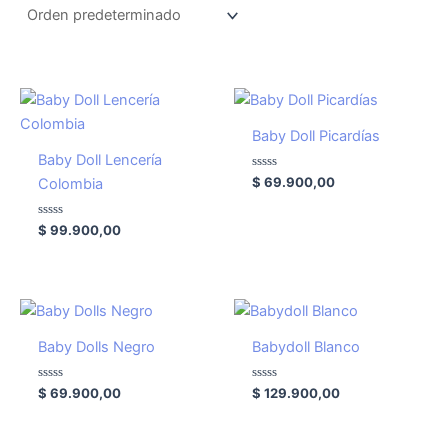
Baby Doll Picardías
Baby Doll Lencería
Valorado
$
69.900,00
Colombia
con
0
de
Valorado
5
$
99.900,00
con
0
de
5
Baby Dolls Negro
Babydoll Blanco
Valorado
Valorado
$
69.900,00
$
129.900,00
con
con
0
0
de
de
5
5