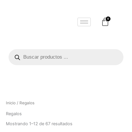
Ir
al
contenido
Carrito
0
Búsqueda
de
productos
Inicio
/ Regalos
Regalos
Mostrando 1–12 de 67 resultados