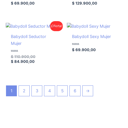
Valorado
Valorado
$
69.900,00
$
129.900,00
con
con
0
0
de
de
5
5
El
El
¡Oferta!
precio
precio
actual
original
Babydoll Seductor
Babydoll Sexy Mujer
es:
era:
Mujer
$ 84.900,00.
$ 110.900,00.
Valorado
$
69.900,00
con
Valorado
0
$
110.900,00
con
de
$
84.900,00
0
5
de
5
1
2
3
4
5
6
→