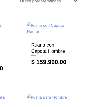
Ruana con
Capota Hombre
Valorado
$
159.900,00
con
0
de
0
5