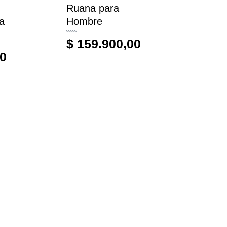
Ruana para
a
Hombre
Valorado
$
159.900,00
con
0
de
0
5