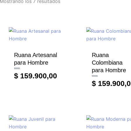
Mostrando los 7 resultados
Ruana Artesanal
Ruana
para Hombre
Colombiana
para Hombre
Valorado
$
159.900,00
con
0
Valorado
de
$
159.900,0
con
5
0
de
5