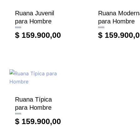
Ruana Juvenil
Ruana Modern
para Hombre
para Hombre
Valorado
Valorado
$
159.900,00
$
159.900,0
con
con
0
0
de
de
5
5
Ruana Típica
para Hombre
Valorado
$
159.900,00
con
0
de
5