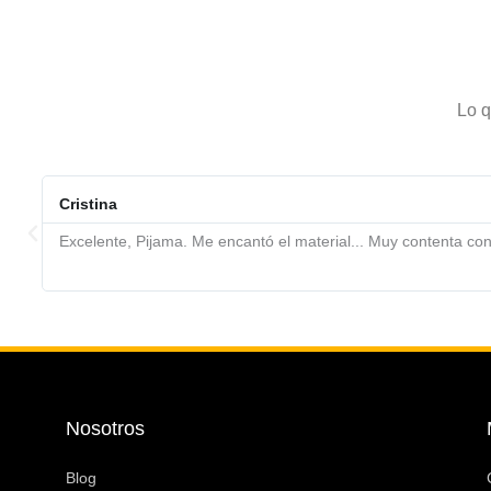
Lo q
Cristina
Excelente, Pijama. Me encantó el material... Muy contenta con
Nosotros
Blog