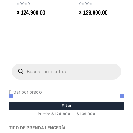
Valorado
Valorado
$
124.900,00
$
139.900,00
con
con
0
0
de
de
5
5
Búsqueda
de
productos
Filtrar por precio
Precio
Precio
mínimo
máximo
Filtrar
Precio:
$ 124.900
—
$ 139.900
TIPO DE PRENDA LENCERÍA