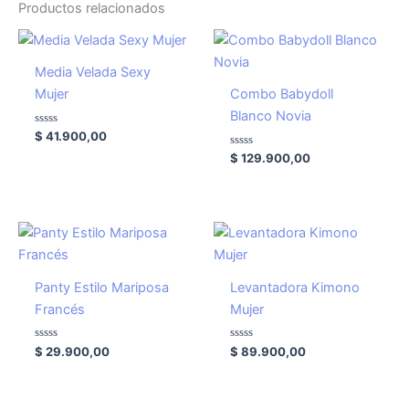
Productos relacionados
Media Velada Sexy
Mujer
Combo Babydoll
Blanco Novia
Valorado
$
41.900,00
con
0
Valorado
$
129.900,00
de
con
5
0
de
5
Panty Estilo Mariposa
Levantadora Kimono
Francés
Mujer
Valorado
Valorado
$
29.900,00
$
89.900,00
con
con
0
0
de
de
5
5