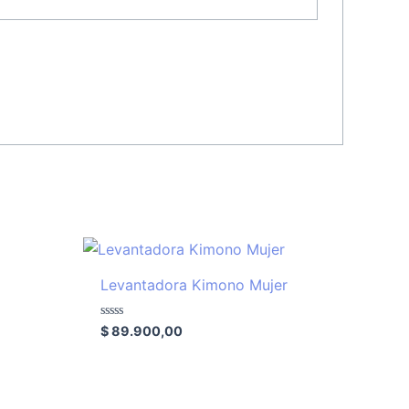
Levantadora Kimono Mujer
Valorado
$
89.900,00
con
0
de
5