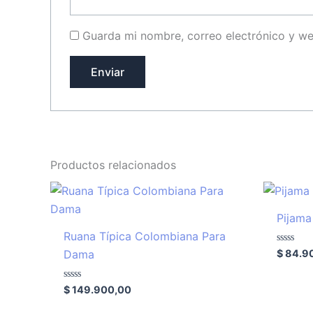
Guarda mi nombre, correo electrónico y w
Productos relacionados
Pijama
Ruana Típica Colombiana Para
Valorado
$
84.9
Dama
con
0
de
Valorado
5
$
149.900,00
con
0