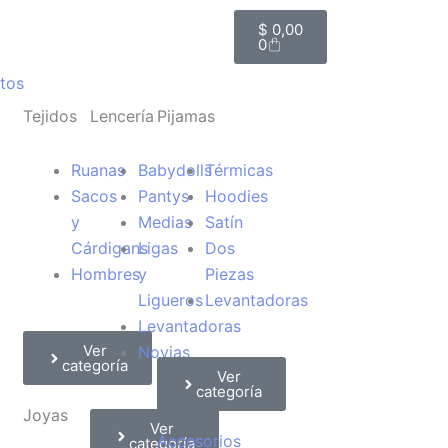
Carrito
$
0,00
0
tos
Tejidos
Lencería
Pijamas
Ruanas
Babydolls
Térmicas
Sacos
Pantys
Hoodies
y
Medias
Satín
Cárdigans
Ligas
Dos
Hombres
y
Piezas
Ligueros
Levantadoras
Levantadoras
Ver
Novias
categoría
Ver
categoría
Joyas
Ver
Accesorios
categoría