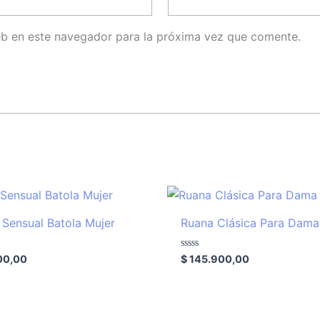
eb en este navegador para la próxima vez que comente.
 Sensual Batola Mujer
Ruana Clásica Para Dama
Valorado
00,00
$
145.900,00
con
0
de
5