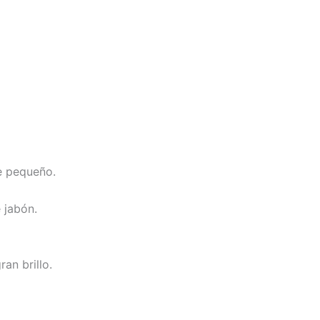
te pequeño.
 jabón.
an brillo.