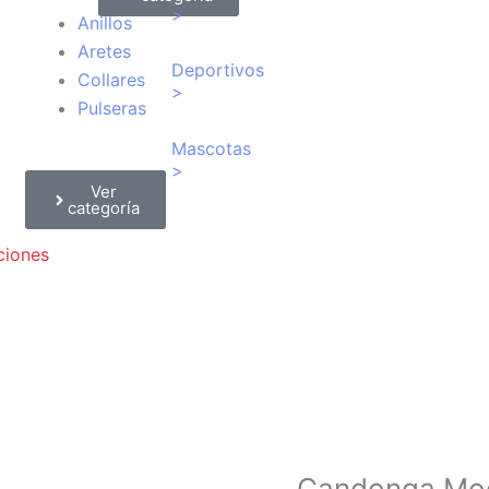
>
Anillos
Aretes
Deportivos
Collares
>
Pulseras
Mascotas
>
Ver
categoría
iones
Candonga Mod