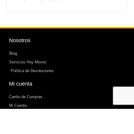
Nosotros
Blog
Servicios Hoy Mismo
Política de Devoluciones
Mi cuenta
Carrito de Compras
Mi Cuenta
Sé Modelo Ropa Mujer Bonita
F
I
Y
P
a
n
o
i
c
s
u
n