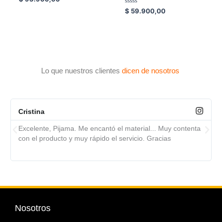
con
0
Valorado
$
59.900,00
de
con
5
0
de
5
Lo que nuestros clientes
dicen de nosotros
Cristina
Excelente, Pijama. Me encantó el material... Muy contenta
con el producto y muy rápido el servicio. Gracias
Nosotros