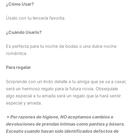
¿Cómo Usar?
Úsalo con tu lencería favorita
¿Cuándo Usarlo?
Es perfecta para tu noche de bodas o una dulce noche
romántica.
Para regalar
Sorprende con un lindo detalle a tu amiga que se va a casar,
será un hermoso regalo para la futura novia. Obsequiale
algo especial a tu amada será un regalo que la hará sentir
especial y amada.
➢ Por razones de higiene, NO aceptamos cambios o
devoluciones de prendas íntimas como panties y bóxers.
Excepto cuando hayan sido identificados defectos de