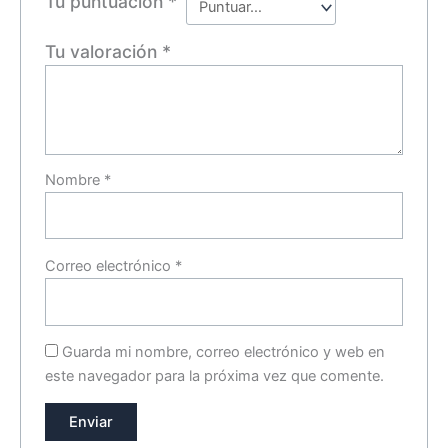
Tu puntuación
*
Tu valoración
*
Nombre
*
Correo electrónico
*
Guarda mi nombre, correo electrónico y web en
este navegador para la próxima vez que comente.