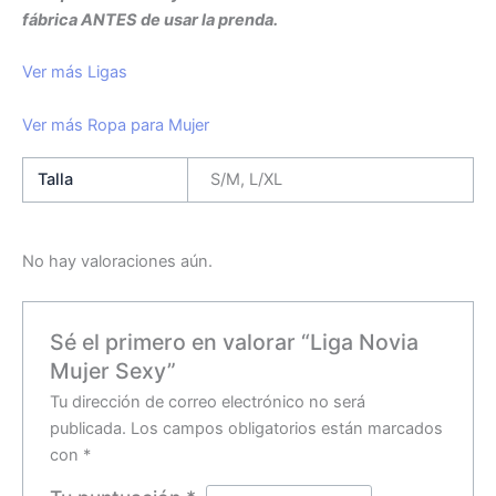
fábrica ANTES de usar la prenda.
Ver más Ligas
Ver más Ropa para Mujer
Talla
S/M, L/XL
No hay valoraciones aún.
Sé el primero en valorar “Liga Novia
Mujer Sexy”
Tu dirección de correo electrónico no será
publicada.
Los campos obligatorios están marcados
con
*