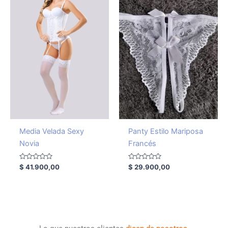
Media Velada Sexy
Panty Estilo Mariposa
Novia
Francés
Valorado
Valorado
$
41.900,00
$
29.900,00
con
con
0
0
de
de
5
5