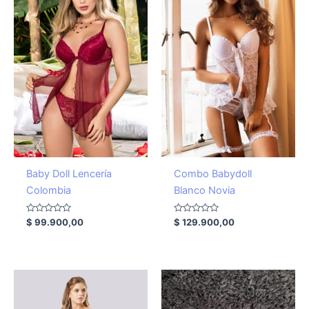
Baby Doll Lencería
Combo Babydoll
Colombia
Blanco Novia
Valorado
Valorado
$
99.900,00
$
129.900,00
con
con
0
0
de
de
5
5