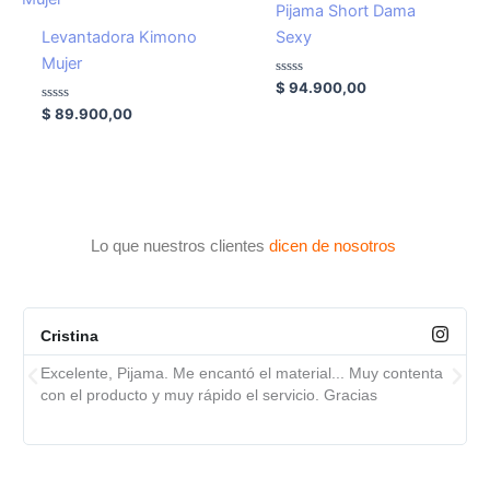
Pijama Short Dama
Levantadora Kimono
Sexy
Mujer
Valorado
$
94.900,00
con
Valorado
0
$
89.900,00
con
de
0
5
de
5
Lo que nuestros clientes
dicen de nosotros
Cristina
Excelente, Pijama. Me encantó el material... Muy contenta
con el producto y muy rápido el servicio. Gracias