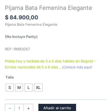
Bata
Femenina
Pijama Bata Femenina Elegante
Elegante
$
84.900,00
cantidad
Pijama Bata Femenina Elegante
(No Incluye Panty)
REF: RMB3057
Pídela hoy y recíbela de 3 a 5 días hábiles en Bogotá –
Envíos nacionales de 5 a 8 días…
¡Conoce más aquí!
Talla
S
M
L
XL
-
+
Añadir al carrito