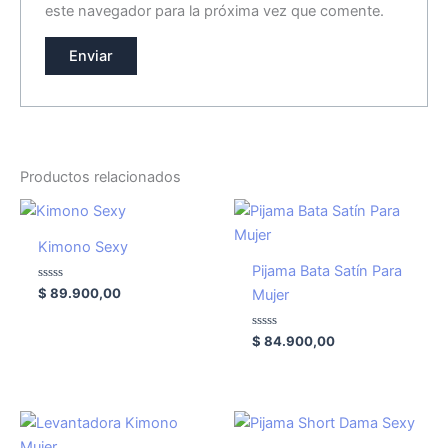
este navegador para la próxima vez que comente.
Productos relacionados
Kimono Sexy
Pijama Bata Satín Para
Valorado
$
89.900,00
Mujer
con
0
de
5
Valorado
$
84.900,00
con
0
de
5