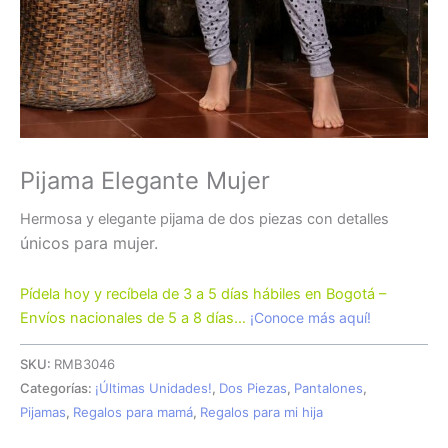
Pijama Elegante Mujer
Hermosa y elegante pijama de dos piezas con detalles
únicos para mujer.
Pídela hoy y recíbela de 3 a 5 días hábiles en Bogotá –
Envíos nacionales de 5 a 8 días…
¡Conoce más aquí!
SKU:
RMB3046
Categorías:
¡Últimas Unidades!
,
Dos Piezas
,
Pantalones
,
Pijamas
,
Regalos para mamá
,
Regalos para mi hija