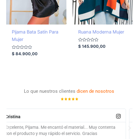
Pijama Bata Satín Para
Ruana Moderna Mujer
Mujer
Valorado
$
145.900,00
con
Valorado
0
$
84.900,00
con
de
0
5
de
5
Lo que nuestros clientes
dicen de nosotros
Kelly
Muy bonita la sudadera ,cumplieron con el día de entrega.