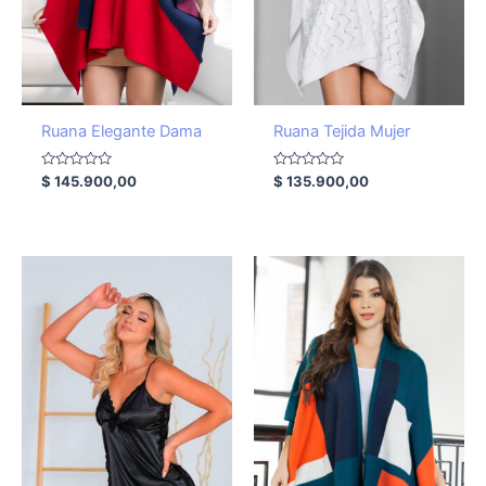
Ruana Elegante Dama
Ruana Tejida Mujer
Valorado
Valorado
$
145.900,00
$
135.900,00
con
con
0
0
de
de
5
5