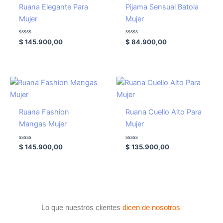
Ruana Elegante Para
Pijama Sensual Batola
Mujer
Mujer
Valorado
Valorado
$
145.900,00
$
84.900,00
con
con
0
0
de
de
5
5
Ruana Fashion
Ruana Cuello Alto Para
Mangas Mujer
Mujer
Valorado
Valorado
$
145.900,00
$
135.900,00
con
con
0
0
de
de
5
5
Lo que nuestros clientes
dicen de nosotros