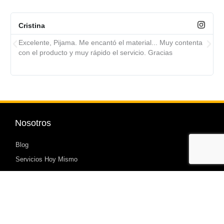
Cristina
Excelente, Pijama. Me encantó el material... Muy contenta
con el producto y muy rápido el servicio. Gracias
Nosotros
Blog
Servicios Hoy Mismo
Política de Devoluciones
Mi cuenta
Carrito de Compras