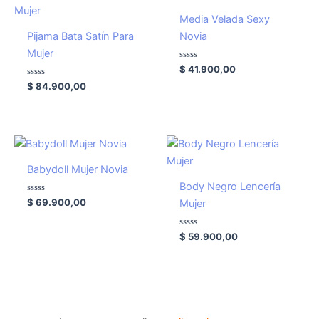
Media Velada Sexy
Pijama Bata Satín Para
Novia
Mujer
Valorado
$
41.900,00
con
Valorado
0
$
84.900,00
con
de
0
5
de
5
Babydoll Mujer Novia
Body Negro Lencería
Valorado
$
69.900,00
Mujer
con
0
de
5
Valorado
$
59.900,00
con
0
de
5