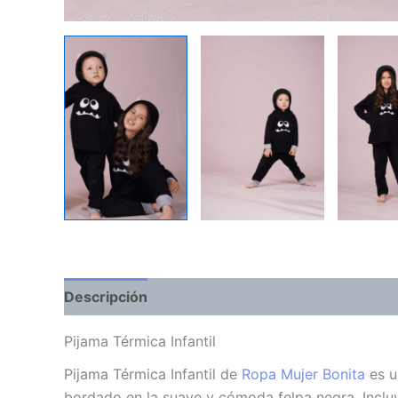
Descripción
Información adicional
Valoraci
Pijama Térmica Infantil
Pijama Térmica Infantil de
Ropa Mujer Bonita
es 
bordado en la suave y cómoda felpa negra. Inclu