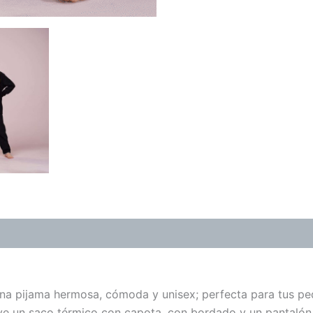
ones (0)
una pijama hermosa, cómoda y unisex; perfecta para tus p
ye un saco térmico con capota, con bordado y un pantalón 