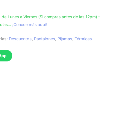
de Lunes a Viernes (Si compras antes de las 12pm) –
3 días…
¡Conoce más aquí!
rías:
Descuentos
,
Pantalones
,
Pijamas
,
Térmicas
App