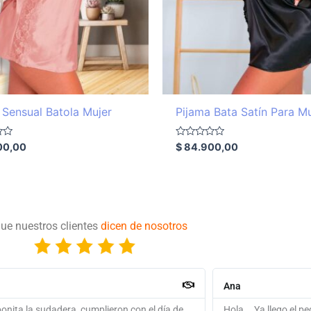
 Sensual Batola Mujer
Pijama Bata Satín Para Mu
Valorado
00,00
$
84.900,00
con
0
de
5
ue nuestros clientes
dicen de nosotros
Arnol
.. Ya llego el pedido, muy bonito y me quedó
puntualidad y seried