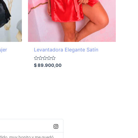
jer
Levantadora Elegante Satín
Valorado
$
89.900,00
con
0
de
5
Lina
ad en la entrega, excelente
Oye que rápido!!! Muchisisisisisism