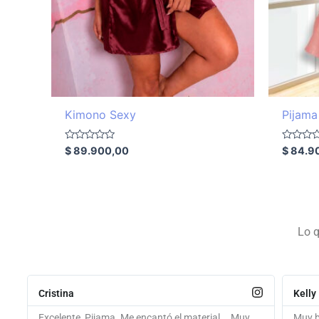
Kimono Sexy
Pijama
Valorado
Valorado
$
89.900,00
$
84.9
con
con
0
0
de
de
5
5
Lo q
Kelly
Ana
Muy bonita la sudadera ,cumplieron con el día de
Hola.