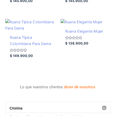
Valorado
Valorado
$
145.900,00
$
145.900,00
con
con
0
0
de
de
5
5
Ruana Elegante Mujer
Ruana Típica
Valorado
$
138.900,00
Colombiana Para Dama
con
0
de
Valorado
5
$
149.900,00
con
0
de
5
Lo que nuestros clientes
dicen de nosotros
Cristina