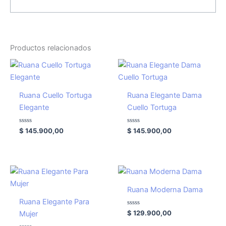
Productos relacionados
Ruana Cuello Tortuga
Ruana Elegante Dama
Elegante
Cuello Tortuga
Valorado
Valorado
$
145.900,00
$
145.900,00
con
con
0
0
de
de
5
5
Ruana Moderna Dama
Ruana Elegante Para
Valorado
$
129.900,00
Mujer
con
0