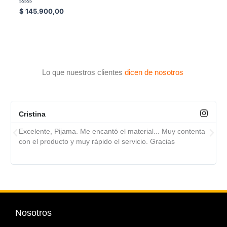
de
Valorado
5
$
145.900,00
con
0
de
5
Lo que nuestros clientes
dicen de nosotros
Cristina
Excelente, Pijama. Me encantó el material... Muy contenta
con el producto y muy rápido el servicio. Gracias
Nosotros