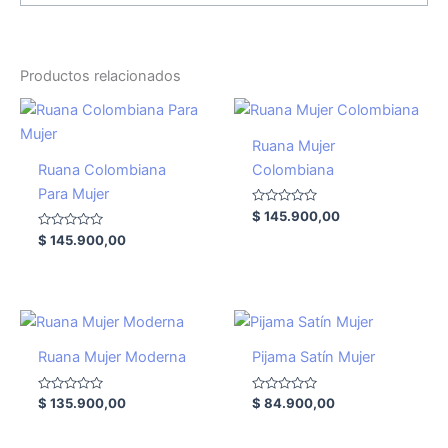
Productos relacionados
Ruana Mujer
Ruana Colombiana
Colombiana
Para Mujer
Valorado
$
145.900,00
con
Valorado
0
$
145.900,00
con
de
0
5
de
5
Ruana Mujer Moderna
Pijama Satín Mujer
Valorado
Valorado
$
135.900,00
$
84.900,00
con
con
0
0
de
de