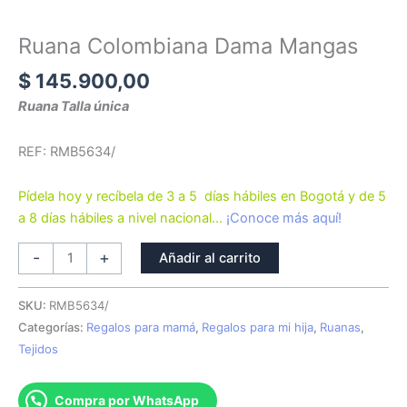
Colombiana
Dama
Ruana Colombiana Dama Mangas
Mangas
$
145.900,00
cantidad
Ruana Talla única
REF: RMB5634/
Pídela hoy y recíbela de 3 a 5 días hábiles en Bogotá y de 5
a 8 días hábiles a nivel nacional…
¡Conoce más aquí!
-
+
Añadir al carrito
SKU:
RMB5634/
Categorías:
Regalos para mamá
,
Regalos para mi hija
,
Ruanas
,
Tejidos
Compra por WhatsApp