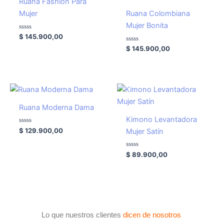
Ruana Fashion Para
Mujer
Ruana Colombiana
Mujer Bonita
Valorado
$
145.900,00
con
0
Valorado
$
145.900,00
de
con
5
0
de
5
Ruana Moderna Dama
Kimono Levantadora
Valorado
$
129.900,00
Mujer Satín
con
0
de
5
Valorado
$
89.900,00
con
0
de
5
Lo que nuestros clientes
dicen de nosotros