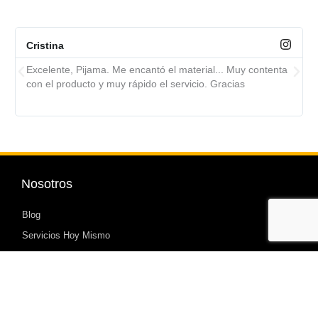
Cristina
Excelente, Pijama. Me encantó el material... Muy contenta
con el producto y muy rápido el servicio. Gracias
Nosotros
Blog
Servicios Hoy Mismo
Política de Devoluciones
Mi cuenta
Carrito de Compras