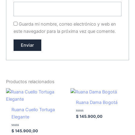
Guarda mi nombre, correo electrónico y web en
este navegador para la próxima vez que comente.
Productos relacionados
Ruana Dama Bogotá
Ruana Cuello Tortuga
Valorado
$
145.900,00
Elegante
con
0
de
Valorado
5
$
145.900,00
con