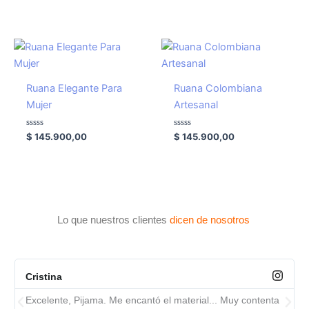
0
de
5
Ruana Elegante Para
Ruana Colombiana
Mujer
Artesanal
Valorado
Valorado
$
145.900,00
$
145.900,00
con
con
0
0
de
de
5
5
Lo que nuestros clientes
dicen de nosotros
Cristina
Excelente, Pijama. Me encantó el material... Muy contenta