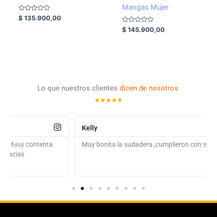
Mangas Mujer
Valorado
$
135.900,00
con
0
Valorado
$
145.900,00
de
con
5
0
de
5
Lo que nuestros clientes
dicen de nosotros
Kelly
Muy bonita la sudadera ,cumplieron con el día de entrega.