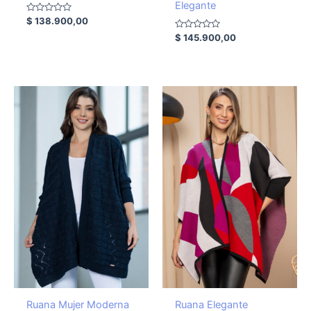
Elegante
Valorado
$
138.900,00
con
0
Valorado
$
145.900,00
de
con
5
0
de
5
Ruana Mujer Moderna
Ruana Elegante