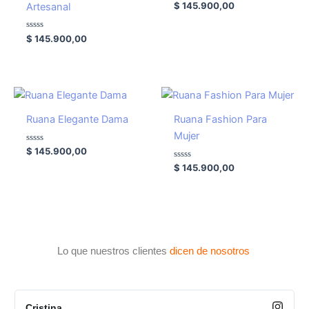
Valorado
$
145.900,00
Artesanal
con
0
de
Valorado
5
$
145.900,00
con
0
de
5
Ruana Elegante Dama
Ruana Fashion Para
Mujer
Valorado
$
145.900,00
con
0
Valorado
$
145.900,00
de
con
5
0
de
5
Lo que nuestros clientes
dicen de nosotros
Cristina