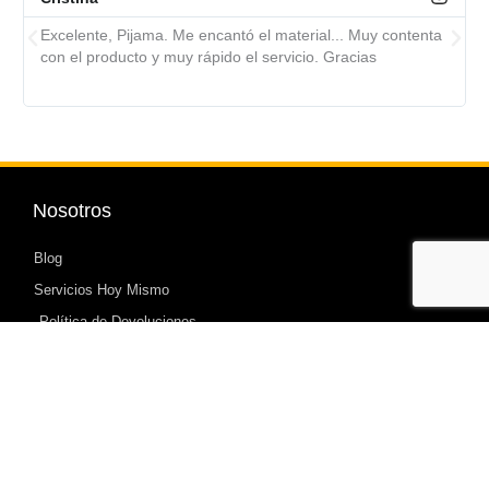
Excelente, Pijama. Me encantó el material... Muy contenta
con el producto y muy rápido el servicio. Gracias
Nosotros
Blog
Servicios Hoy Mismo
Política de Devoluciones
Mi cuenta
Carrito de Compras
Mi Cuenta
Sé Modelo Ropa Mujer Bonita