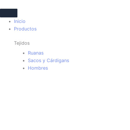
Ir
Búsqueda
al
de
contenido
productos
Inicio
Productos
Tejidos
Ruanas
Sacos y Cárdigans
Hombres