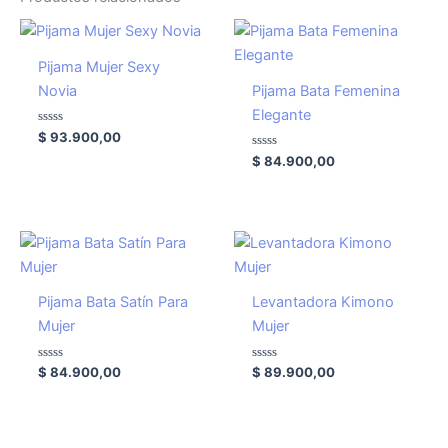
Pijama Mujer Sexy
Novia
Pijama Bata Femenina
Elegante
Valorado
$
93.900,00
con
0
Valorado
$
84.900,00
de
con
5
0
de
5
Pijama Bata Satín Para
Levantadora Kimono
Mujer
Mujer
Valorado
Valorado
$
84.900,00
$
89.900,00
con
con
0
0
de
de
5
5