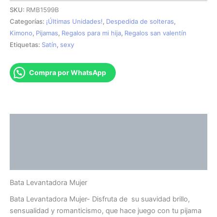
SKU:
RMB1599B
Categorías:
¡Últimas Unidades!
,
Despedida de solteras
,
Kimono
,
Pijamas
,
Regalos para mi hija
,
Regalos san valentín
Etiquetas:
Satín
,
sexy
Compra por WhatsApp
Descripción
Información adicional
Valoraciones (0)
Bata Levantadora Mujer
Bata Levantadora Mujer- Disfruta de su suavidad brillo,
sensualidad y romanticismo, que hace juego con tu pijama