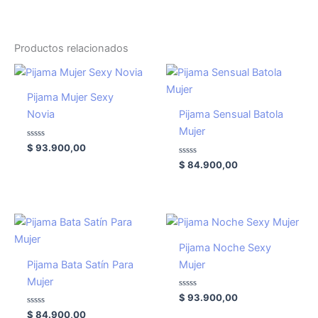
Productos relacionados
Pijama Mujer Sexy
Novia
Pijama Sensual Batola
Mujer
Valorado
$
93.900,00
con
0
Valorado
$
84.900,00
de
con
5
0
de
5
Pijama Noche Sexy
Pijama Bata Satín Para
Mujer
Mujer
Valorado
$
93.900,00
con
Valorado
0
$
84.900,00