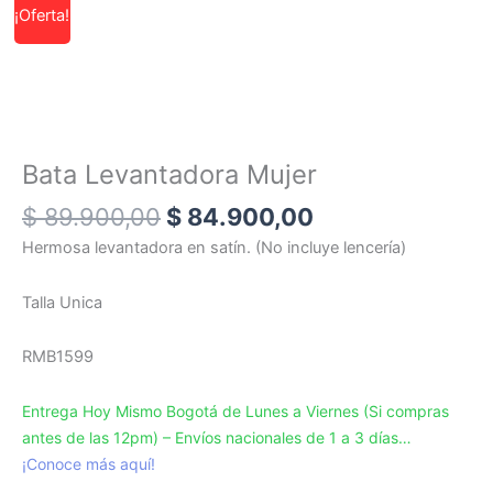
El
El
¡Oferta!
precio
precio
original
actual
era:
es:
$ 89.900,00.
$ 84.900,00.
Bata Levantadora Mujer
$
89.900,00
$
84.900,00
Hermosa levantadora en satín. (No incluye lencería)
Talla Unica
RMB1599
Entrega Hoy Mismo Bogotá de Lunes a Viernes (Si compras
antes de las 12pm) – Envíos nacionales de 1 a 3 días…
¡Conoce más aquí!