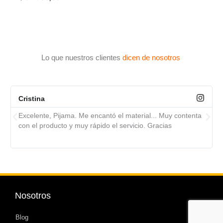
con
de
0
5
de
5
Lo que nuestros clientes
dicen de nosotros
Cristina
Excelente, Pijama. Me encantó el material... Muy contenta
con el producto y muy rápido el servicio. Gracias
Nosotros
Blog