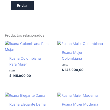
Productos relacionados
Ruana Mujer
Ruana Colombiana
Colombiana
Para Mujer
Valorado
$
145.900,00
con
Valorado
0
$
145.900,00
con
de
0
5
de
5
Ruana Elegante Dama
Ruana Mujer Moderna