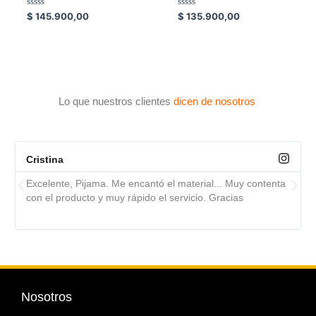
Valorado
Valorado
$
145.900,00
$
135.900,00
con
con
0
0
de
de
5
5
Lo que nuestros clientes
dicen de nosotros
Cristina
Excelente, Pijama. Me encantó el material... Muy contenta
con el producto y muy rápido el servicio. Gracias
Nosotros