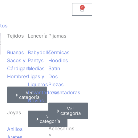
0
Carrito
tos
Tejidos
Lencería
Pijamas
Ruanas
Babydolls
Térmicas
Sacos y
Pantys
Hoodies
Cárdigans
Medias
Satín
Hombres
Ligas y
Dos
Ligueros
Piezas
Levantadoras
Levantadoras
Ver
categoría
Novias
Ver
Joyas
categoría
Ver
categoría
Accesorios
Anillos
>
Aretes