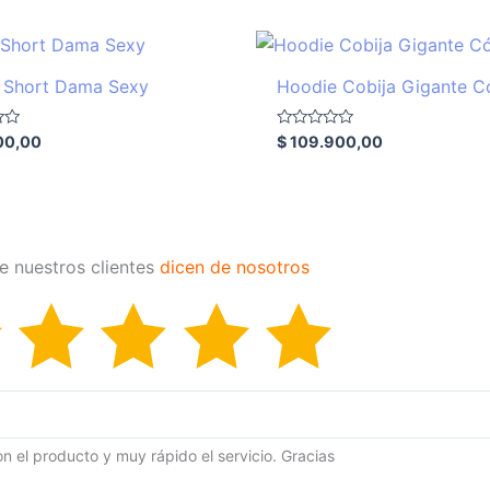
 Short Dama Sexy
Hoodie Cobija Gigante 
Valorado
00,00
$
109.900,00
con
0
de
5
e nuestros clientes
dicen de nosotros
n el producto y muy rápido el servicio. Gracias