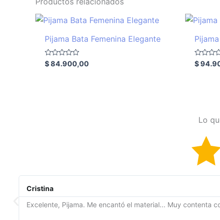
Productos relacionados
Pijama Bata Femenina Elegante
Pijama
Valorado
Valorado
$
84.900,00
$
94.9
con
con
0
0
de
de
5
5
Lo qu
Cristina
Excelente, Pijama. Me encantó el material... Muy contenta co