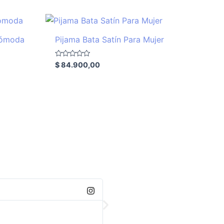
Cómoda
Pijama Bata Satín Para Mujer
Valorado
$
84.900,00
con
0
de
5
Kelly
Muy bonita la sudadera ,cumpliero