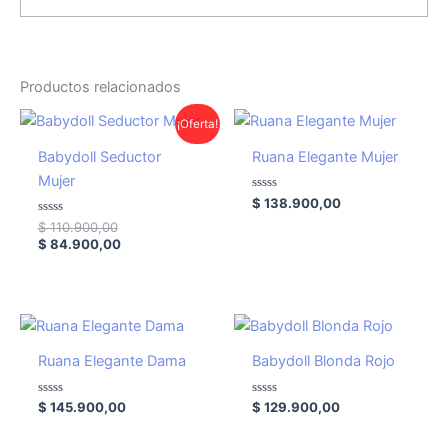
Productos relacionados
El
El
¡Oferta!
precio
precio
original
actual
Babydoll Seductor
Ruana Elegante Mujer
era:
es:
Mujer
$ 110.900,00.
$ 84.900,00.
Valorado
$
138.900,00
con
Valorado
0
$
110.900,00
con
de
$
84.900,00
0
5
de
5
Ruana Elegante Dama
Babydoll Blonda Rojo
Valorado
Valorado
$
145.900,00
$
129.900,00
con
con
0
0
de
de