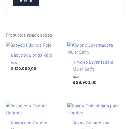
Productos relacionados
Babydoll Blonda Rojo
Kimono Levantadora
Valorado
$
129.900,00
Mujer Satín
con
0
de
5
Valorado
$
89.900,00
con
0
de
5
Ruana con Capota
Ruana Colombiana