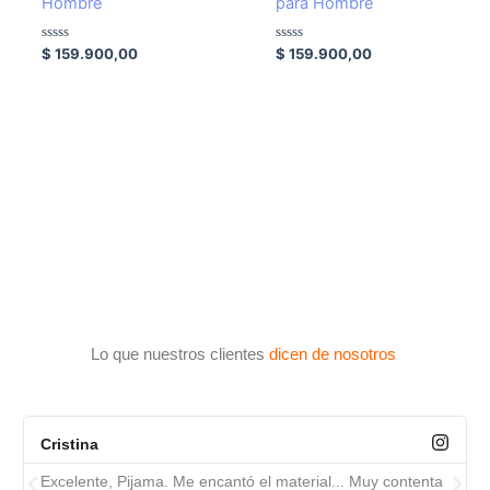
Hombre
para Hombre
Valorado
Valorado
$
159.900,00
$
159.900,00
con
con
0
0
de
de
5
5
Lo que nuestros clientes
dicen de nosotros
Cristina
Excelente, Pijama. Me encantó el material... Muy contenta