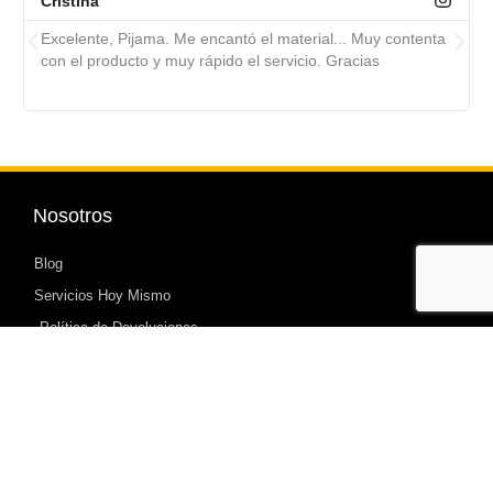
Cristina
Excelente, Pijama. Me encantó el material... Muy contenta
con el producto y muy rápido el servicio. Gracias
Nosotros
Blog
Servicios Hoy Mismo
Política de Devoluciones
Mi cuenta
Carrito de Compras
Mi Cuenta
Sé Modelo Ropa Mujer Bonita