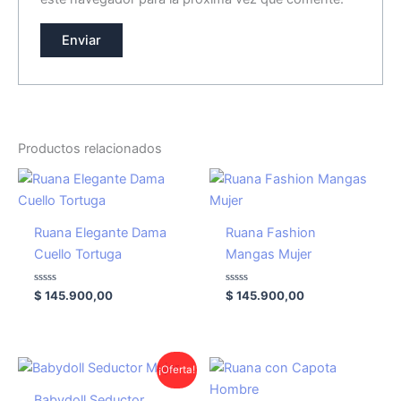
Productos relacionados
Ruana Elegante Dama
Ruana Fashion
Cuello Tortuga
Mangas Mujer
Valorado
Valorado
$
145.900,00
$
145.900,00
con
con
0
0
de
de
5
5
El
El
¡Oferta!
precio
precio
original
actual
Babydoll Seductor