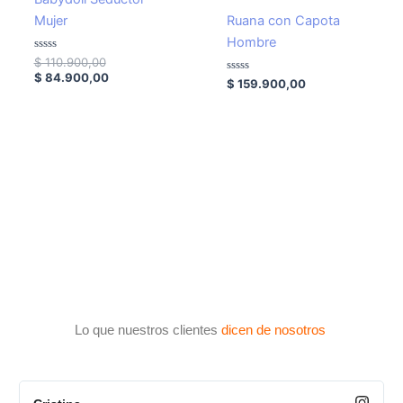
era:
es:
Mujer
Ruana con Capota
$ 110.900,00.
$ 84.900,00.
Hombre
Valorado
$
110.900,00
con
$
84.900,00
0
Valorado
$
159.900,00
de
con
5
0
de
5
Lo que nuestros clientes
dicen de nosotros