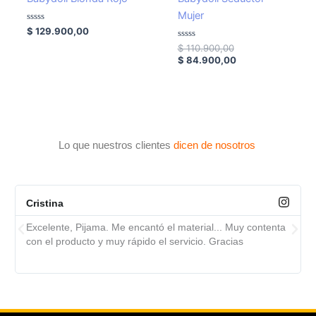
era:
es:
Mujer
$ 110.900,00.
$ 84.900,00.
Valorado
$
129.900,00
con
0
Valorado
$
110.900,00
de
con
$
84.900,00
5
0
de
5
Lo que nuestros clientes
dicen de nosotros
Cristina
Excelente, Pijama. Me encantó el material... Muy contenta
con el producto y muy rápido el servicio. Gracias