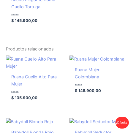
Cuello Tortuga
Valorado
$
145.900,00
con
0
de
5
Productos relacionados
Ruana Mujer
Ruana Cuello Alto Para
Colombiana
Mujer
Valorado
$
145.900,00
con
Valorado
0
$
135.900,00
con
de
0
5
de
5
El
El
¡Oferta!
precio
precio
original
actual
Babydoll Blonda Rojo
Babydoll Seductor